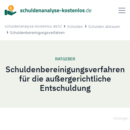
Inhalt
springen
schuldenanalyse-kostenlos.de/c/
Schulden
Schulden abbauen
Schuldenbereinigungsverfahren
Über uns
RATGEBER
Schuldenbereinigungsverfahren
Ablauf
für die außergerichtliche
Entschuldung
FAQ
Ratgeber
Kontakt