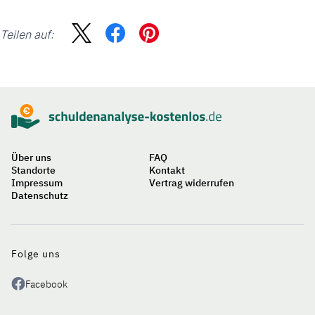
Teilen auf:
Sidebar
Suche
Über uns
FAQ
Standorte
Kontakt
Impressum
Vertrag widerrufen
Datenschutz
Auf
einen
Blick
Folge uns
Facebook