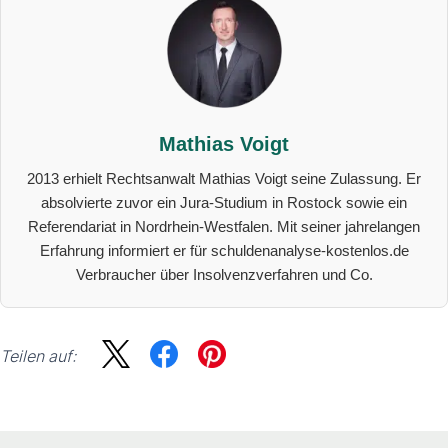
Mathias Voigt
2013 erhielt Rechtsanwalt Mathias Voigt seine Zulassung. Er
absolvierte zuvor ein Jura-Studium in Rostock sowie ein
Referendariat in Nordrhein-Westfalen. Mit seiner jahrelangen
Erfahrung informiert er für schuldenanalyse-kostenlos.de
Verbraucher über Insolvenzverfahren und Co.
Teilen auf:
Sidebar
Suche