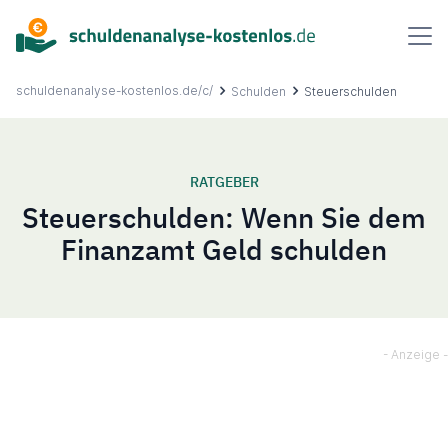
Inhalt
springen
schuldenanalyse-kostenlos.de/c/
Schulden
Steuerschulden
RATGEBER
Über uns
Steuerschulden: Wenn Sie dem
Finanzamt Geld schulden
Ablauf
FAQ
Ratgeber
Kontakt