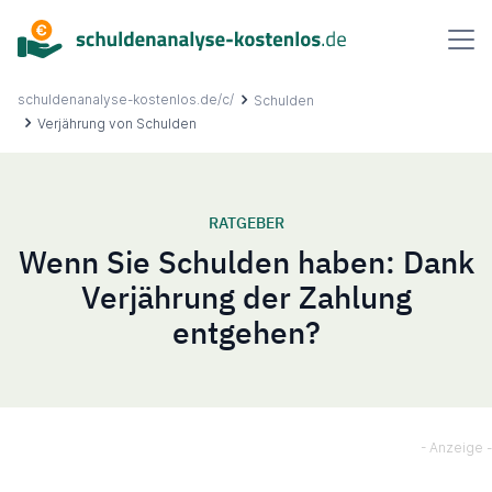
Inhalt
springen
schuldenanalyse-kostenlos.de/c/
Schulden
Verjährung von Schulden
Über uns
RATGEBER
Wenn Sie Schulden haben: Dank
Ablauf
Verjährung der Zahlung
entgehen?
FAQ
Ratgeber
Kontakt