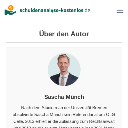
Inhalt
springen
Suche
Über den Autor
Über uns
Ablauf
FAQ
Ratgeber
Auf einen Blick
Sascha Münch
Kontakt
Nach dem Studium an der Universität Bremen
absolvierte Sascha Münch sein Referendariat am OLG
Celle. 2013 erhielt er die Zulassung zum Rechtsanwalt