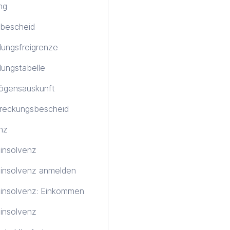
ng
bescheid
ungsfreigrenze
ungstabelle
ögensauskunft
treckungsbescheid
nz
tinsolvenz
tinsolvenz anmelden
tinsolvenz: Einkommen
insolvenz