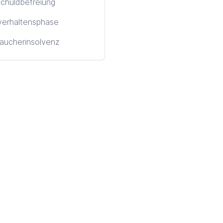
chuldbefreiung
verhaltensphase
aucherinsolvenz