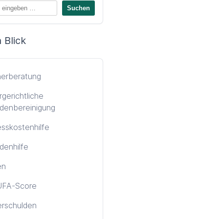
 Blick
nerberatung
gerichtliche
denbereinigung
sskostenhilfe
denhilfe
en
FA-Score
erschulden