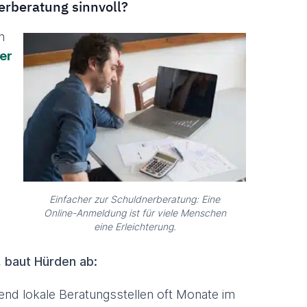
erberatung sinnvoll?
n
er
Einfacher zur Schuldnerberatung: Eine
Online-Anmeldung ist für viele Menschen
eine Erleichterung.
,
baut Hürden ab:
nd lokale Beratungsstellen oft Monate im