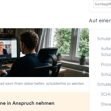
Auf einen
Schuld
Außer
Schul
Proze
Schul
alt kann Ihnen dabei helfen, schuldenfrei zu werden.
Schuld
SCHU
ine in Anspruch nehmen
Steu