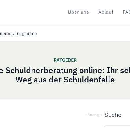
Über uns
Ablauf
FA
nerberatung online
RATGEBER
e Schuldnerberatung online: Ihr sc
Weg aus der Schuldenfalle
Sideba
Suche