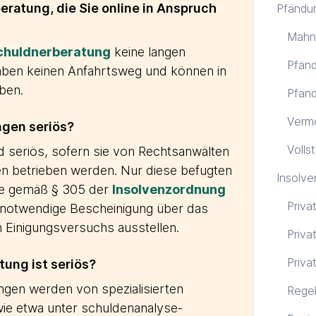
ratung, die Sie online in Anspruch
Pfändu
Mahn
chuldnerberatung
keine langen
Pfänd
 haben keinen Anfahrtsweg und können in
ben.
Pfänd
Verm
ngen seriös?
Volls
 seriös, sofern sie von Rechtsanwälten
len betrieben werden. Nur diese befugten
Insolve
ie gemäß § 305 der
Insolvenzordnung
Priva
notwendige Bescheinigung über das
n Einigungsversuchs ausstellen.
Priva
Priva
ung ist seriös?
ngen werden von spezialisierten
Regel
wie etwa unter schuldenanalyse-