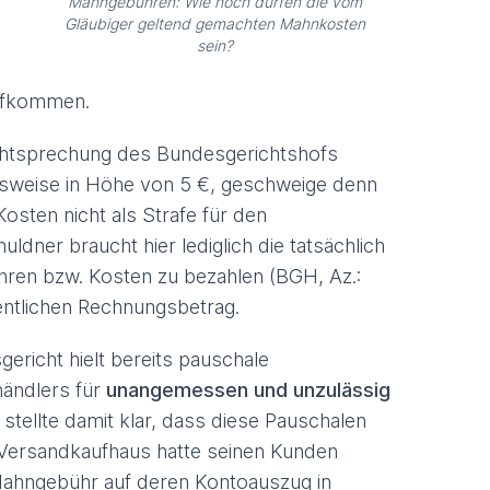
Mahngebühren: Wie hoch dürfen die vom
Gläubiger geltend gemachten Mahnkosten
sein?
aufkommen.
chtsprechung des Bundesgerichtshofs
elsweise in Höhe von 5 €, geschweige denn
Kosten nicht als Strafe für den
dner braucht hier lediglich die tatsächlich
hren bzw. Kosten zu bezahlen (BGH, Az.:
gentlichen Rechnungsbetrag.
richt hielt bereits pauschale
ändlers für
unangemessen und unzulässig
tellte damit klar, dass diese Pauschalen
 Versandkaufhaus hatte seinen Kunden
Mahngebühr auf deren Kontoauszug in