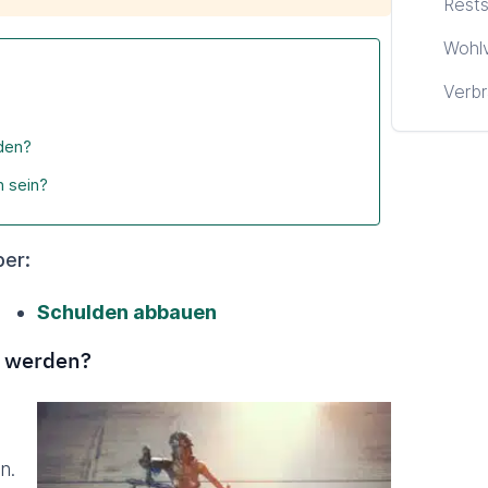
Rests
Wohl
Verbr
den?
 sein?
er:
Schulden abbauen
 werden?
n.