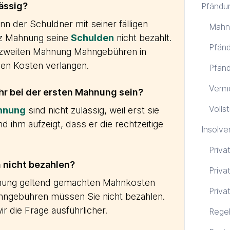
ässig?
Pfändu
n der Schuldner mit seiner fälligen
Mahn
otz Mahnung seine
Schulden
nicht bezahlt.
Pfänd
 zweiten Mahnung Mahngebühren in
nen Kosten verlangen.
Pfänd
Verm
r bei der ersten Mahnung sein?
Volls
hnung
sind nicht zulässig, weil erst sie
d ihm aufzeigt, dass er die rechtzeitige
Insolve
Priva
nicht bezahlen?
Priva
ahnung geltend gemachten Mahnkosten
Priva
hngebühren müssen Sie nicht bezahlen.
r die Frage ausführlicher.
Regel