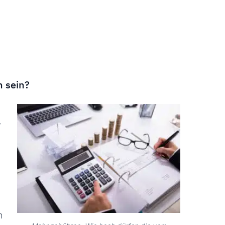
 sein?
,
n