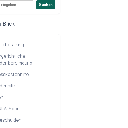
 Blick
nerberatung
gerichtliche
denbereinigung
sskostenhilfe
denhilfe
en
FA-Score
erschulden