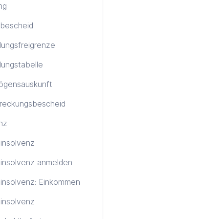
ng
bescheid
ungsfreigrenze
ungstabelle
ögensauskunft
treckungsbescheid
nz
tinsolvenz
tinsolvenz anmelden
tinsolvenz: Einkommen
insolvenz