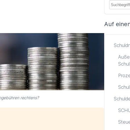
Auf einen
Schuld
Außer
Schul
Proze
Schul
ngebühren rechtens?
Schuld
SCHU
Steu