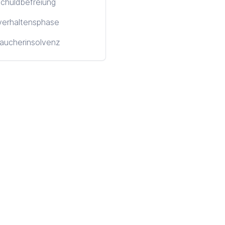
chuldbefreiung
verhaltensphase
aucherinsolvenz