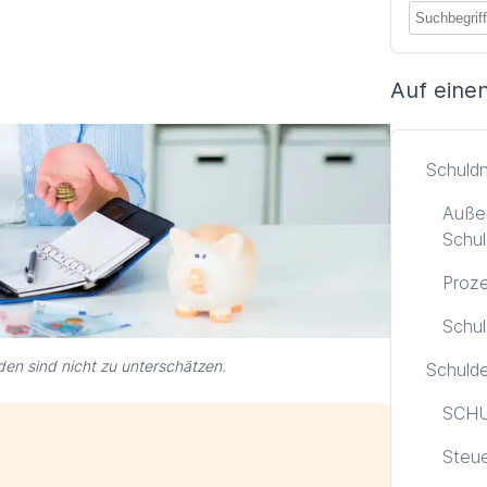
Auf einen
Schuld
Außer
Schul
Proze
Schul
den sind nicht zu unterschätzen.
Schuld
SCHU
Steu