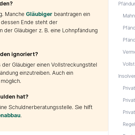
lden?
Pfändu
ng. Manche
Gläubiger
beantragen ein
Mahn
n dessen Ende steht der
Pfänd
 der Gläubiger z. B. eine Lohnpfändung
Pfänd
Verm
den ignoriert?
Volls
der Gläubiger einen Vollstreckungstitel
ändung einzutreiben. Auch ein
Insolve
 möglich.
Priva
hulden hat?
Priva
e Schuldnerberatungsstelle. Sie hilft
Priva
enabbau
.
Regel