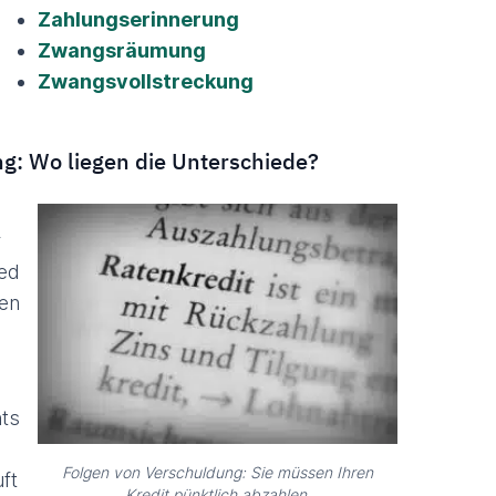
Zahlungserinnerung
Zwangsräumung
Zwangsvollstreckung
g: Wo liegen die Unterschiede?
r
ied
den
hts
Folgen von Verschuldung: Sie müssen Ihren
ft
Kredit pünktlich abzahlen.