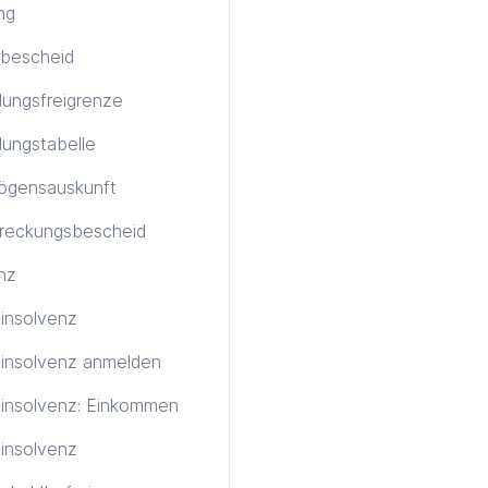
ng
bescheid
ungsfreigrenze
ungstabelle
ögensauskunft
treckungsbescheid
nz
tinsolvenz
tinsolvenz anmelden
tinsolvenz: Einkommen
insolvenz