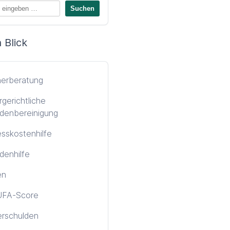
 Blick
nerberatung
gerichtliche
denbereinigung
sskostenhilfe
denhilfe
en
FA-Score
erschulden