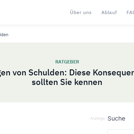
Über uns
Ablauf
FA
lden
RATGEBER
gen von Schulden: Diese Konseque
sollten Sie kennen
Sideba
Suche