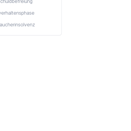
chuldbefreiung
verhaltensphase
aucherinsolvenz