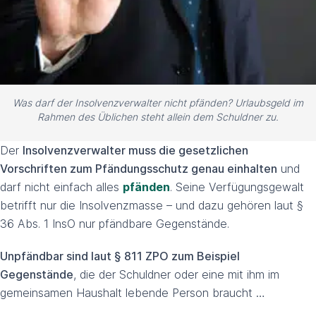
Was darf der Insolvenzverwalter nicht pfänden? Urlaubsgeld im
Rahmen des Üblichen steht allein dem Schuldner zu.
Der
Insolvenzverwalter muss die gesetzlichen
Vorschriften zum Pfändungsschutz genau einhalten
und
darf nicht einfach alles
pfänden
. Seine Verfügungsgewalt
betrifft nur die Insolvenzmasse – und dazu gehören laut §
36 Abs. 1 InsO nur pfändbare Gegenstände.
Unpfändbar sind laut § 811 ZPO zum Beispiel
Gegenstände
, die der Schuldner oder eine mit ihm im
gemeinsamen Haushalt lebende Person braucht …