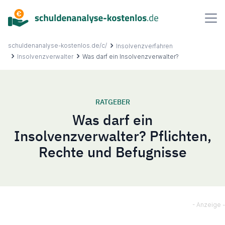
Inhalt
springen
schuldenanalyse-kostenlos.de/c/
Insolvenzverfahren
Insolvenzverwalter
Was darf ein Insolvenzverwalter?
Über uns
RATGEBER
Was darf ein
Ablauf
Insolvenzverwalter? Pflichten,
Rechte und Befugnisse
FAQ
Ratgeber
Kontakt