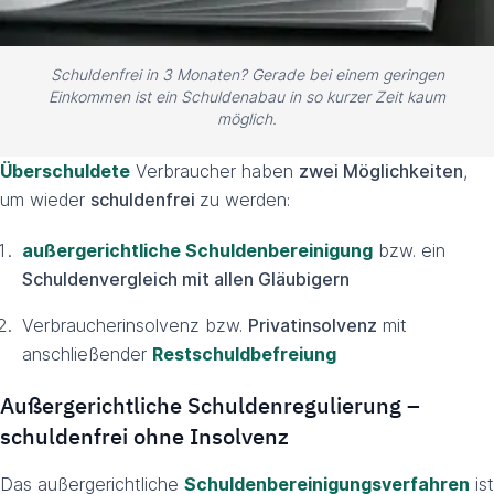
Schuldenfrei in 3 Monaten? Gerade bei einem geringen
Einkommen ist ein Schuldenabau in so kurzer Zeit kaum
möglich.
Überschuldete
Verbraucher haben
zwei Möglichkeiten
,
um wieder
schuldenfrei
zu werden:
außergerichtliche Schuldenbereinigung
bzw. ein
Schuldenvergleich
mit allen Gläubigern
Verbraucherinsolvenz bzw.
Privatinsolvenz
mit
anschließender
Restschuldbefreiung
Außergerichtliche Schuldenregulierung –
schuldenfrei ohne Insolvenz
Das außergerichtliche
Schuldenbereinigungsverfahren
ist