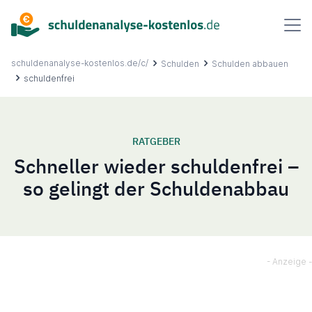
Inhalt
springen
schuldenanalyse-kostenlos.de/c/
Schulden
Schulden abbauen
schuldenfrei
Über uns
RATGEBER
Schneller wieder schuldenfrei –
Ablauf
so gelingt der Schuldenabbau
FAQ
Ratgeber
Kontakt