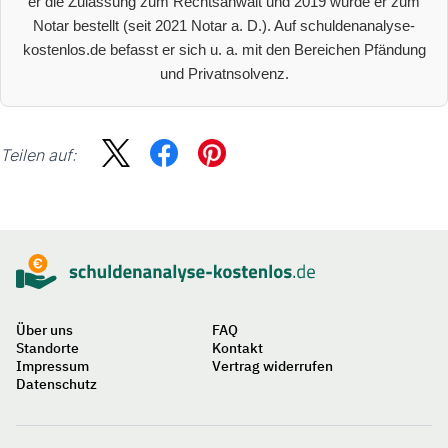
er die Zulassung zum Rechtsanwalt und 2019 wurde er zum
Notar bestellt (seit 2021 Notar a. D.). Auf schuldenanalyse-
kostenlos.de befasst er sich u. a. mit den Bereichen Pfändung
und Privatnsolvenz.
Teilen auf:
Sidebar
Suche
Über uns
FAQ
Standorte
Kontakt
Impressum
Vertrag widerrufen
Datenschutz
Auf
einen
Blick