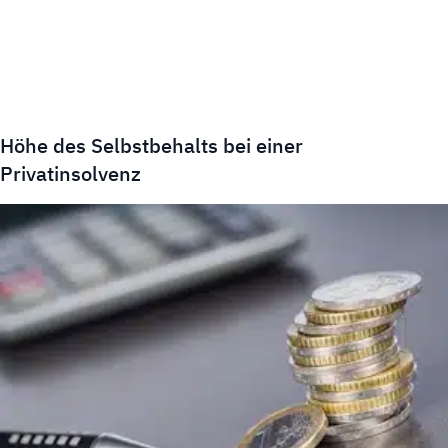
Höhe des Selbstbehalts bei einer
Privatinsolvenz