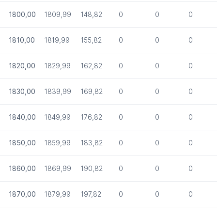
1800,00
1809,99
148,82
0
0
0
1810,00
1819,99
155,82
0
0
0
1820,00
1829,99
162,82
0
0
0
1830,00
1839,99
169,82
0
0
0
1840,00
1849,99
176,82
0
0
0
1850,00
1859,99
183,82
0
0
0
1860,00
1869,99
190,82
0
0
0
1870,00
1879,99
197,82
0
0
0