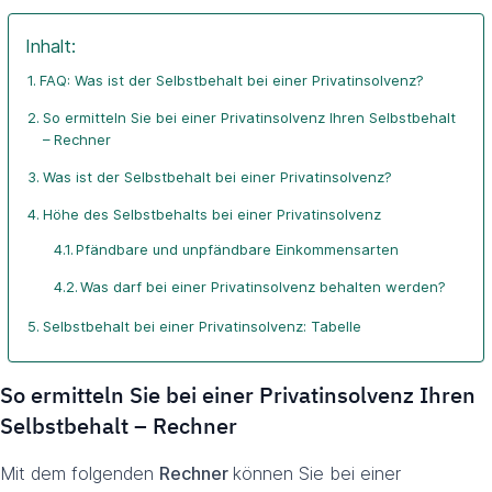
Inhalt:
FAQ: Was ist der Selbstbehalt bei einer Privatinsolvenz?
So ermitteln Sie bei einer Privatinsolvenz Ihren Selbstbehalt
– Rechner
Was ist der Selbstbehalt bei einer Privatinsolvenz?
Höhe des Selbstbehalts bei einer Privatinsolvenz
Pfändbare und unpfändbare Einkommensarten
Was darf bei einer Privatinsolvenz behalten werden?
Selbstbehalt bei einer Privatinsolvenz: Tabelle
So ermitteln Sie bei einer Privatinsolvenz Ihren
Selbstbehalt – Rechner
Mit dem folgenden
Rechner
können Sie bei einer