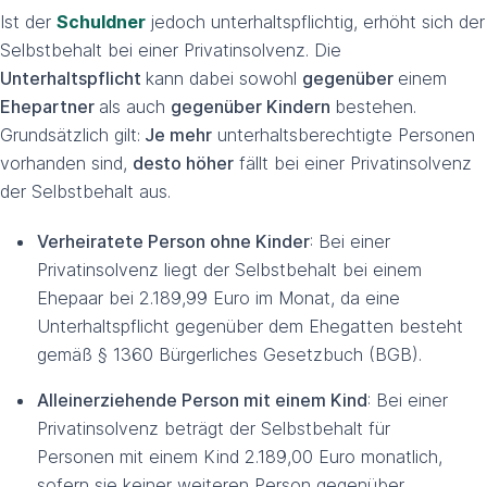
Ist der
Schuldner
jedoch unterhaltspflichtig, erhöht sich der
Selbstbehalt bei einer Privatinsolvenz. Die
Unterhaltspflicht
kann dabei sowohl
gegenüber
einem
Ehepartner
als auch
gegenüber Kindern
bestehen.
Grundsätzlich gilt:
Je mehr
unterhaltsberechtigte Personen
vorhanden sind,
desto höher
fällt bei einer Privatinsolvenz
der Selbstbehalt aus.
Verheiratete Person ohne Kinder
: Bei einer
Privatinsolvenz liegt der Selbstbehalt bei einem
Ehepaar bei 2.189,99 Euro im Monat, da eine
Unterhaltspflicht gegenüber dem Ehegatten besteht
gemäß § 1360 Bürgerliches Gesetzbuch (BGB).
Alleinerziehende Person mit einem Kind
: Bei einer
Privatinsolvenz beträgt der Selbstbehalt für
Personen mit einem Kind 2.189,00 Euro monatlich,
sofern sie keiner weiteren Person gegenüber