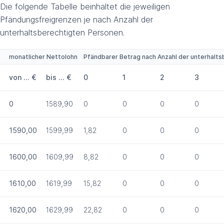
Die folgende Tabelle beinhaltet die jeweiligen
Pfändungsfreigrenzen je nach Anzahl der
unterhaltsberechtigten Personen.
monatlicher Nettolohn
Pfänd­barer Be­trag nach An­zahl der unter­halts­b
von ... €
bis ... €
0
1
2
3
0
1589,90
0
0
0
0
1590,00
1599,99
1,82
0
0
0
1600,00
1609,99
8,82
0
0
0
1610,00
1619,99
15,82
0
0
0
1620,00
1629,99
22,82
0
0
0