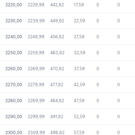
2220,00
2229,99
442,82
17,59
0
0
2230,00
2239,99
449,82
22,59
0
0
2240,00
2249,99
456,82
27,59
0
0
2250,00
2259,99
463,82
32,59
0
0
2260,00
2269,99
470,82
37,59
0
0
2270,00
2279,99
477,82
42,59
0
0
2280,00
2289,99
484,82
47,59
0
0
2290,00
2299,99
491,82
52,59
0
0
2300,00
2309,99
498,82
57,59
0
0