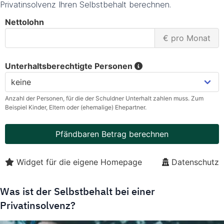
Privatinsolvenz Ihren Selbstbehalt berechnen.
Was ist der Selbstbehalt bei einer
Privatinsolvenz?