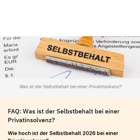
Was ist der Selbstbehalt bei einer Privatinsolvenz?
FAQ: Was ist der Selbstbehalt bei einer
Privatinsolvenz?
Wie hoch ist der Selbstbehalt 2026 bei einer