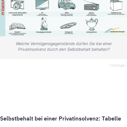
Welche Vermögensgegenstände dürfen Sie bei einer
Privatinsolvenz durch den Selbstbehalt behalten?
Selbstbehalt bei einer Privatinsolvenz: Tabelle