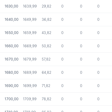
1630,00
1639,99
29,82
0
0
0
1640,00
1649,99
36,82
0
0
0
1650,00
1659,99
43,82
0
0
0
1660,00
1669,99
50,82
0
0
0
1670,00
1679,99
57,82
0
0
0
1680,00
1689,99
64,82
0
0
0
1690,00
1699,99
71,82
0
0
0
1700,00
1709,99
78,82
0
0
0