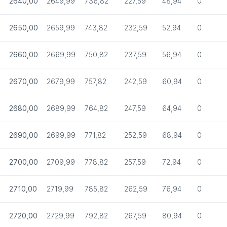
2640,00
2649,99
736,82
227,59
48,94
0
2650,00
2659,99
743,82
232,59
52,94
0
2660,00
2669,99
750,82
237,59
56,94
0
2670,00
2679,99
757,82
242,59
60,94
0
2680,00
2689,99
764,82
247,59
64,94
0
2690,00
2699,99
771,82
252,59
68,94
0
2700,00
2709,99
778,82
257,59
72,94
0
2710,00
2719,99
785,82
262,59
76,94
0
2720,00
2729,99
792,82
267,59
80,94
0