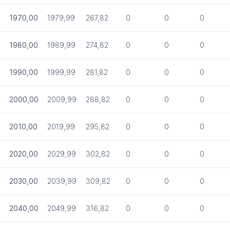
1970,00
1979,99
267,82
0
0
0
1980,00
1989,99
274,82
0
0
0
1990,00
1999,99
281,82
0
0
0
2000,00
2009,99
288,82
0
0
0
2010,00
2019,99
295,82
0
0
0
2020,00
2029,99
302,82
0
0
0
2030,00
2039,99
309,82
0
0
0
2040,00
2049,99
316,82
0
0
0