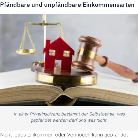
Pfändbare und unpfändbare Einkommensarten
In einer Privatinsolvenz bestimmt der Selbstbehalt, was
gepfändet werden darf und was nicht.
Nicht jedes Einkommen oder Vermögen kann gepfändet