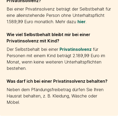
Privatinsolvenz?
Bei einer Privatinsolvenz beträgt der Selbstbehalt für
eine alleinstehende Person ohne Unterhaltspflicht
1.589,99 Euro monatlich. Mehr dazu
hier
.
Wie viel Selbstbehalt bleibt mir bei einer
Privatinsolvenz mit Kind?
Der Selbstbehalt bei einer
Privatinsolvenz
für
Personen mit einem Kind beträgt 2.189,99 Euro im
Monat, wenn keine weiteren Unterhaltspflichten
bestehen.
Was darf ich bei einer Privatinsolvenz behalten?
Neben dem Pfändungsfreibetrag dürfen Sie Ihren
Hausrat behalten, z. B. Kleidung, Wäsche oder
Möbel.