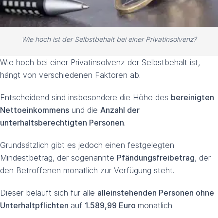
Wie hoch ist der Selbstbehalt bei einer Privatinsolvenz?
Wie hoch bei einer Privatinsolvenz der Selbstbehalt ist,
hängt von verschiedenen Faktoren ab.
Entscheidend sind insbesondere die Höhe des
bereinigten
Nettoeinkommens
und die
Anzahl der
unterhaltsberechtigten Personen
.
Grundsätzlich gibt es jedoch einen festgelegten
Mindestbetrag, der sogenannte
Pfändungsfreibetrag
, der
den Betroffenen monatlich zur Verfügung steht.
Dieser beläuft sich für alle
alleinstehenden Personen ohne
Unterhaltpflichten
auf
1.589,99 Euro
monatlich.