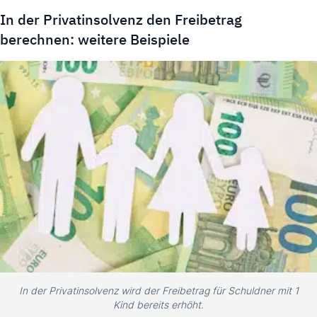
In der Privatinsolvenz den Freibetrag
berechnen: weitere Beispiele
In der Privatinsolvenz wird der Freibetrag für Schuldner mit 1
Kind bereits erhöht.