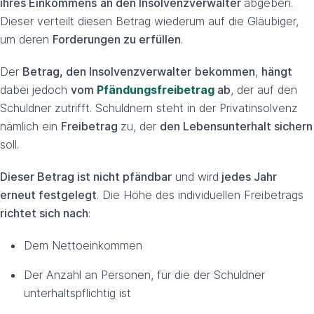
ihres Einkommens
an den Insolvenzverwalter
abgeben.
Dieser verteilt diesen Betrag wiederum auf die Gläubiger,
um deren
Forderungen zu erfüllen
.
Der
Betrag, den Insolvenzverwalter
bekommen
,
hängt
dabei jedoch
vom
Pfändungsfreibetrag
ab
, der auf den
Schuldner zutrifft. Schuldnern steht in der Privatinsolvenz
nämlich ein
Freibetrag
zu, der
den Lebensunterhalt sichern
soll.
Dieser Betrag ist nicht pfändbar
und wird
jedes Jahr
erneut festgelegt
. Die Höhe des individuellen Freibetrags
richtet sich nach
:
Dem Nettoeinkommen
Der Anzahl an Personen, für die der Schuldner
unterhaltspflichtig ist