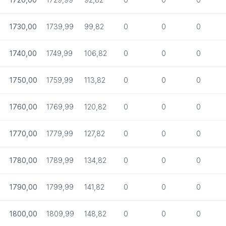
1730,00
1739,99
99,82
0
0
0
1740,00
1749,99
106,82
0
0
0
1750,00
1759,99
113,82
0
0
0
1760,00
1769,99
120,82
0
0
0
1770,00
1779,99
127,82
0
0
0
1780,00
1789,99
134,82
0
0
0
1790,00
1799,99
141,82
0
0
0
1800,00
1809,99
148,82
0
0
0