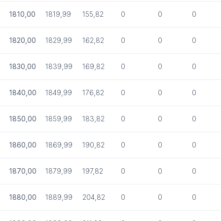
1810,00
1819,99
155,82
0
0
0
1820,00
1829,99
162,82
0
0
0
1830,00
1839,99
169,82
0
0
0
1840,00
1849,99
176,82
0
0
0
1850,00
1859,99
183,82
0
0
0
1860,00
1869,99
190,82
0
0
0
1870,00
1879,99
197,82
0
0
0
1880,00
1889,99
204,82
0
0
0