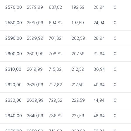
2570,00
2579,99
687,82
192,59
20,94
0
2580,00
2589,99
694,82
197,59
24,94
0
2590,00
2599,99
701,82
202,59
28,94
0
2600,00
2609,99
708,82
207,59
32,94
0
2610,00
2619,99
715,82
212,59
36,94
0
2620,00
2629,99
722,82
217,59
40,94
0
2630,00
2639,99
729,82
222,59
44,94
0
2640,00
2649,99
736,82
227,59
48,94
0