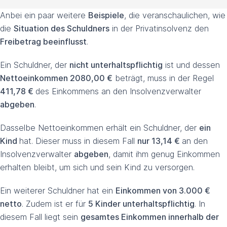
Anbei ein paar weitere
Beispiele
, die veranschaulichen, wie
die
Situation des Schuldners
in der Privatinsolvenz den
Freibetrag beeinflusst
.
Ein Schuldner, der
nicht unterhaltspflichtig
ist und dessen
Nettoeinkommen 2080,00 €
beträgt, muss in der Regel
411,78 €
des Einkommens an den Insolvenzverwalter
abgeben
.
Dasselbe Nettoeinkommen erhält ein Schuldner, der
ein
Kind
hat. Dieser muss in diesem Fall
nur 13,14 €
an den
Insolvenzverwalter
abgeben
, damit ihm genug Einkommen
erhalten bleibt, um sich und sein Kind zu versorgen.
Ein weiterer Schuldner hat ein
Einkommen von 3.000 €
netto
. Zudem ist er für
5 Kinder unterhaltspflichtig
. In
diesem Fall liegt sein
gesamtes Einkommen innerhalb der