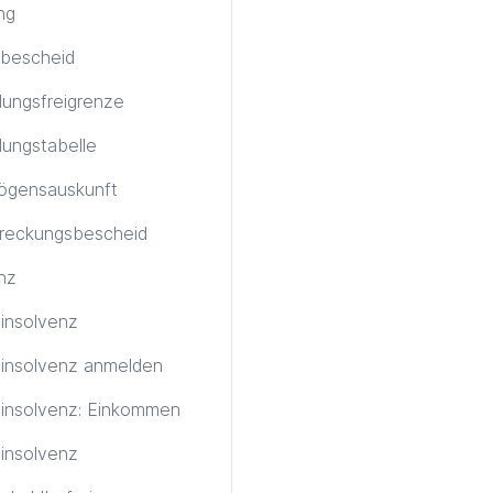
ng
bescheid
ungsfreigrenze
ungstabelle
ögensauskunft
treckungsbescheid
nz
tinsolvenz
tinsolvenz anmelden
tinsolvenz: Einkommen
insolvenz