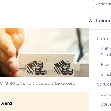
Auf einen
Schuld
Außer
Schul
Proze
Schul
ist für Gläubiger nur in Ausnahmefällen erlaubt.
Schuld
SCHU
olvenz
Steu