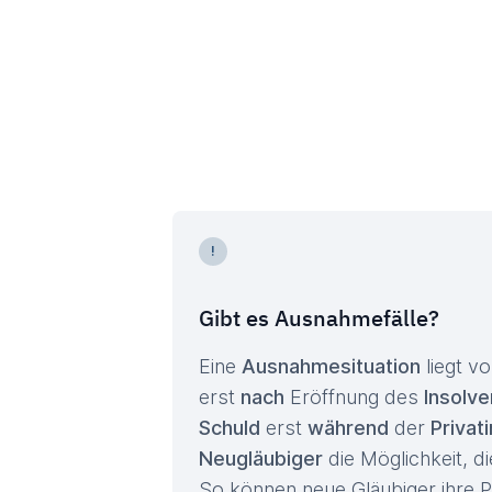
Gibt es Ausnahmefälle?
Eine
Ausnahmesituation
liegt v
erst
nach
Eröffnung des
Insolv
Schuld
erst
während
der
Privat
Neugläubiger
die Möglichkeit, d
So können neue Gläubiger ihre 