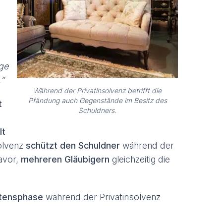
ge
“
Während der Privatinsolvenz betrifft die
Pfändung auch Gegenstände im Besitz des
t
Schuldners.
lt
solvenz
schützt den Schuldner
während der
avor,
mehreren Gläubigern
gleichzeitig die
ltensphase
während der Privatinsolvenz