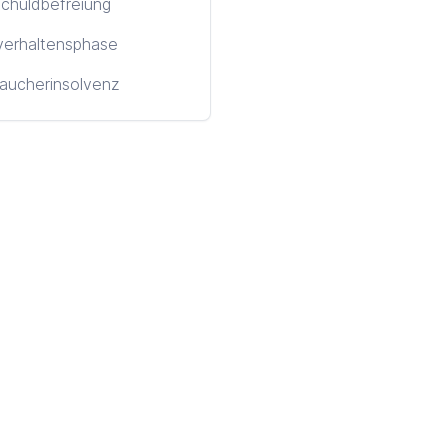
chuldbefreiung
verhaltensphase
aucherinsolvenz