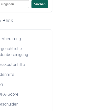
 Blick
nerberatung
gerichtliche
denbereinigung
sskostenhilfe
denhilfe
en
FA-Score
erschulden