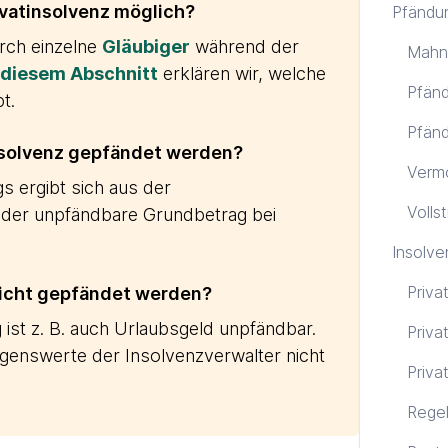
ivatinsolvenz möglich?
Pfändu
rch einzelne
Gläubiger
während der
Mahn
 diesem Abschnitt
erklären wir, welche
Pfänd
t.
Pfänd
insolvenz gepfändet werden?
Verm
 ergibt sich aus der
Volls
gt der unpfändbare Grundbetrag bei
Insolve
Priva
 nicht gepfändet werden?
st z. B. auch Urlaubsgeld unpfändbar.
Priva
genswerte der Insolvenzverwalter nicht
Priva
Regel