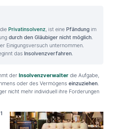
 die
Privatinsolvenz
, ist eine
Pfändung
im
kung
durch den Gläubiger nicht möglich
.
licher Einigungsversuch unternommen.
eginnt das
Insolvenzverfahren
.
mmt der
Insolvenzverwalter
die Aufgabe,
mmens oder des Vermögens
einzuziehen
.
er nicht mehr individuell ihre Forderungen
 1