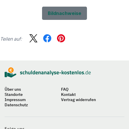
Bildnachweise
Teilen auf:
Sidebar
Suche
Über uns
FAQ
Standorte
Kontakt
Impressum
Vertrag widerrufen
Datenschutz
Auf
einen
Blick
Folge uns