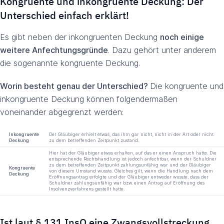
Kongruente und inkongruente Deckung: Der
Unterschied einfach erklärt!
Es gibt neben der inkongruenten Deckung
noch einige
weitere Anfechtungsgründe
. Dazu gehört unter anderem
die sogenannte kongruente Deckung.
Worin besteht genau der Unterschied?
Die kongruente und
inkongruente Deckung können folgendermaßen
voneinander abgegrenzt werden:
Inkongruente
Der Gläubiger erhielt etwas, das ihm gar nicht, nicht in der Art oder nicht
Deckung
zu dem betreffenden Zeitpunkt zustand.
Hier hat der Gläubiger etwas erhalten, auf das er einen Anspruch hatte. Die
entsprechende Rechtshandlung ist jedoch anfechtbar, wenn der Schuldner
zu dem betreffenden Zeitpunkt zahlungsunfähig war und der Gläubiger
Kongruente
von diesem Umstand wusste. Gleiches gilt, wenn die Handlung nach dem
Deckung
Eröffnungsantrag erfolgte und der Gläubiger entweder wusste, dass der
Schuldner zahlungsunfähig war bzw. einen Antrag auf Eröffnung des
Insolvenzverfahrens gestellt hatte.
Ist laut § 131 InsO eine Zwangsvollstreckung