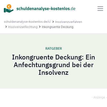
Inhalt
springen
schuldenanalyse-kostenlos.de/c/
Insolvenzverfahren
Insolvenzanfechtung
Inkongruente Deckung
Über uns
RATGEBER
Inkongruente Deckung: Ein
Ablauf
Anfechtungsgrund bei der
Insolvenz
FAQ
Ratgeber
Kontakt