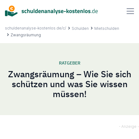
Inhalt
springen
schuldenanalyse-kostenlos.de/c/
Schulden
Mietschulden
Zwangsräumung
Über uns
RATGEBER
Zwangsräumung – Wie Sie sich
Ablauf
schützen und was Sie wissen
müssen!
FAQ
Ratgeber
Kontakt