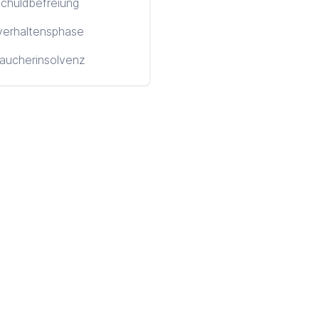
chuldbefreiung
verhaltensphase
aucherinsolvenz