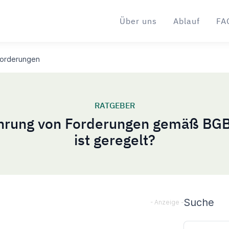
Über uns
Ablauf
FA
Forderungen
RATGEBER
hrung von Forderungen gemäß BG
ist geregelt?
Sideba
Suche