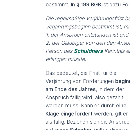
bestimmt.
In § 199 BGB
ist dazu Fo
Die regelmäßige Verjährungsfrist be
Verjährungsbeginn bestimmt ist, m
1. der Anspruch entstanden ist und
2. der Gläubiger von den den Ans
Person des
Schuldners
Kenntnis er
erlangen müsste.
Das bedeutet, die Frist für die
Verjährung von Forderungen
begin
am Ende des Jahres
, in dem der
Anspruch fällig wird, also gezahlt
werden muss. Kann er
durch eine
Klage eingefordert
werden, gilt er
als fällig. Beziehen sich die Ansprü
auf einen Schaden
, gelten diese er