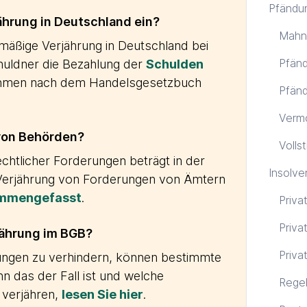
Pfändu
ährung in Deutschland ein?
Mahn
mäßige Verjährung in Deutschland bei
Pfänd
huldner die Bezahlung der
Schulden
ahmen nach dem Handelsgesetzbuch
Pfänd
Verm
 von Behörden?
Volls
echtlicher Forderungen beträgt in der
Insolve
e Verjährung von Forderungen von Ämtern
ammengefasst
.
Priva
Priva
jährung im BGB?
Priva
ungen zu verhindern, können bestimmte
das der Fall ist und welche
Regel
 verjähren,
lesen Sie hier
.