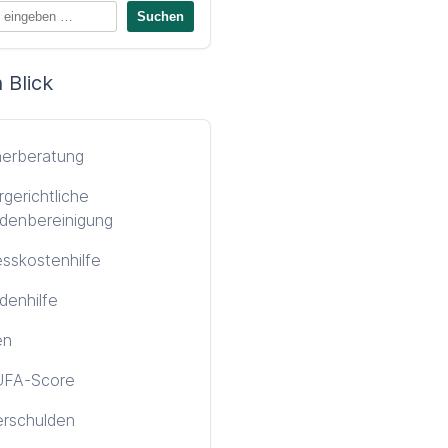
 Blick
nerberatung
gerichtliche
denbereinigung
sskostenhilfe
denhilfe
en
FA-Score
erschulden