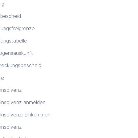
ng
bescheid
ungsfreigrenze
ungstabelle
ögensauskunft
treckungsbescheid
nz
tinsolvenz
tinsolvenz anmelden
tinsolvenz: Einkommen
insolvenz