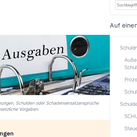
Auf einen
Schuld
Außer
Schul
Proze
Schul
hnungen, Schulden oder Schadensersatzansprüche
Schuld
esetzliche Vorgaben.
SCHU
Steu
ungen