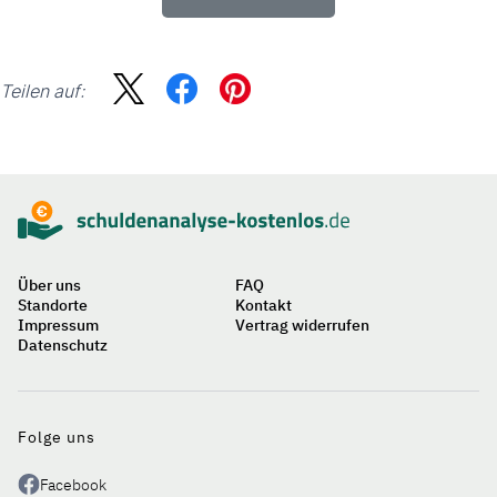
Teilen auf:
Sidebar
Suche
Über uns
FAQ
Standorte
Kontakt
Impressum
Vertrag widerrufen
Datenschutz
Auf
einen
Blick
Folge uns
Facebook