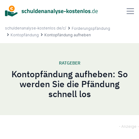
Inhalt
springen
schuldenanalyse-kostenlos.de/c/
Forderungspfändung
Kontopfändung
Kontopfändung aufheben
Über uns
RATGEBER
Kontopfändung aufheben: So
Ablauf
werden Sie die Pfändung
schnell los
FAQ
Ratgeber
Kontakt