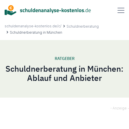
Inhalt
springen
schuldenanalyse-kostenlos.de/c/
Schuldnerberatung
Schuldnerberatung in München
Über uns
RATGEBER
Schuldnerberatung in München:
Ablauf
Ablauf und Anbieter
FAQ
Ratgeber
Kontakt