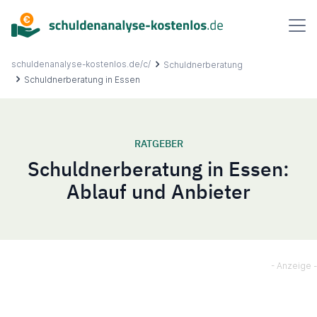
Inhalt
springen
schuldenanalyse-kostenlos.de/c/
Schuldnerberatung
Schuldnerberatung in Essen
Über uns
RATGEBER
Schuldnerberatung in Essen:
Ablauf
Ablauf und Anbieter
FAQ
Ratgeber
Kontakt