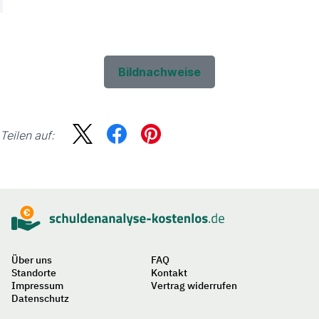
Bildnachweise
Teilen auf:
Sidebar
Suche
Über uns
FAQ
Standorte
Kontakt
Impressum
Vertrag widerrufen
Datenschutz
Auf