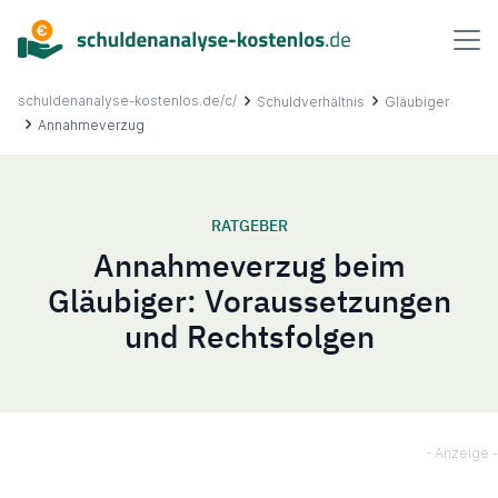
Inhalt
springen
schuldenanalyse-kostenlos.de/c/
Schuldverhältnis
Gläubiger
Annahmeverzug
Über uns
RATGEBER
Annahmeverzug beim
Ablauf
Gläubiger: Voraussetzungen
und Rechtsfolgen
FAQ
Ratgeber
Kontakt