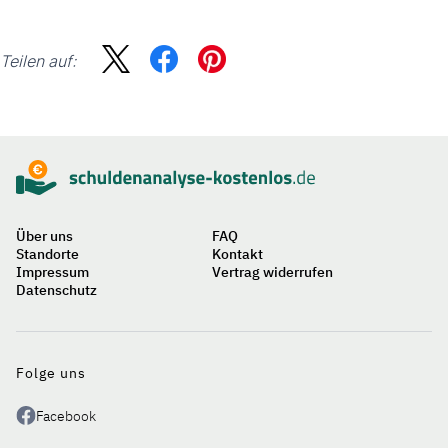
Teilen auf:
Sidebar
Suche
Über uns
FAQ
Standorte
Kontakt
Impressum
Vertrag widerrufen
Datenschutz
Auf
einen
Blick
Folge uns
Facebook