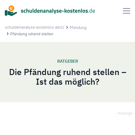
Inhalt
springen
schuldenanalyse-kostenlos.de/c/
Pfändung
Pfändung ruhend stellen
Über uns
RATGEBER
Die Pfändung ruhend stellen –
Ablauf
Ist das möglich?
FAQ
Ratgeber
Kontakt