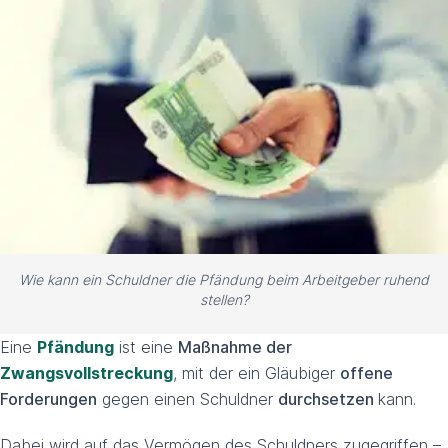
Wie kann ein Schuldner die Pfändung beim Arbeitgeber ruhend
stellen?
Eine
Pfändung
ist eine
Maßnahme der
Zwangsvollstreckung
, mit der ein Gläubiger
offene
Forderungen
gegen einen Schuldner
durchsetzen
kann.
Dabei wird auf das Vermögen des Schuldners zugegriffen –