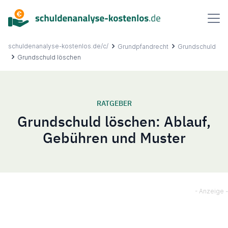
Inhalt
springen
schuldenanalyse-kostenlos.de/c/
Grundpfandrecht
Grundschuld
Grundschuld löschen
Über uns
RATGEBER
Grundschuld löschen: Ablauf,
Ablauf
Gebühren und Muster
FAQ
Ratgeber
Kontakt