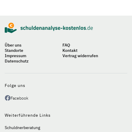
Sidebar
Suche
Über uns
FAQ
Standorte
Kontakt
Impressum
Vertrag widerrufen
Datenschutz
Auf
einen
Blick
Folge uns
Facebook
Weiterführende Links
Schuldnerberatung