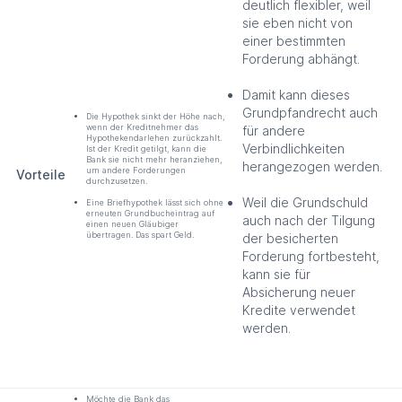
deutlich flexibler, weil
sie eben nicht von
einer bestimmten
Forderung abhängt.
Damit kann dieses
Grundpfandrecht auch
Die Hypothek sinkt der Höhe nach,
wenn der Kreditnehmer das
für andere
Hypothekendarlehen zurückzahlt.
Verbindlichkeiten
Ist der Kredit getilgt, kann die
Bank sie nicht mehr heranziehen,
herangezogen werden.
um andere Forderungen
Vorteile
durchzusetzen.
Weil die Grundschuld
Eine Briefhypothek lässt sich ohne
erneuten Grundbucheintrag auf
auch nach der Tilgung
einen neuen Gläubiger
übertragen. Das spart Geld.
der besicherten
Forderung fortbesteht,
kann sie für
Absicherung neuer
Kredite verwendet
werden.
Möchte die Bank das