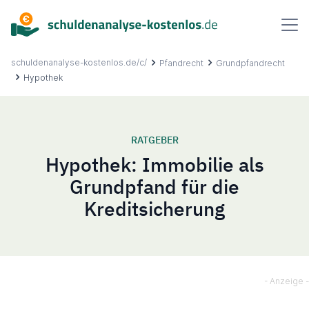
Inhalt
springen
schuldenanalyse-kostenlos.de/c/
Pfandrecht
Grundpfandrecht
Hypothek
Über uns
RATGEBER
Hypothek: Immobilie als
Ablauf
Grundpfand für die
Kreditsicherung
FAQ
Ratgeber
Kontakt