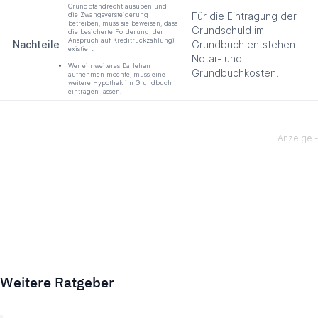
Grundpfandrecht ausüben und
Für die Eintragung der
die Zwangsversteigerung
betreiben, muss sie beweisen, dass
Grundschuld im
die besicherte Forderung, der
Anspruch auf Kreditrückzahlung)
Nachteile
Grundbuch entstehen
existiert.
Notar- und
Wer ein weiteres Darlehen
Grundbuchkosten.
aufnehmen möchte, muss eine
weitere Hypothek im Grundbuch
eintragen lassen.
Weitere Ratgeber