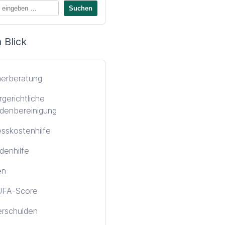
 Blick
nerberatung
gerichtliche
denbereinigung
sskostenhilfe
denhilfe
en
FA-Score
erschulden