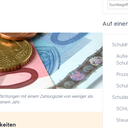
Auf einen
Schuld
Außer
Schul
Proze
Schul
pflichtungen mit einem Zahlungsziel von weniger als
Schuld
einem Jahr.
SCHU
Steu
hkeiten