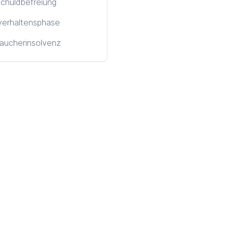
chuldbefreiung
verhaltensphase
aucherinsolvenz