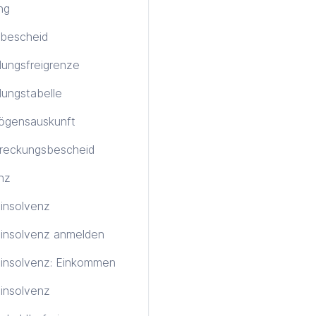
ng
bescheid
ungsfreigrenze
ungstabelle
ögensauskunft
treckungsbescheid
nz
tinsolvenz
tinsolvenz anmelden
tinsolvenz: Einkommen
insolvenz