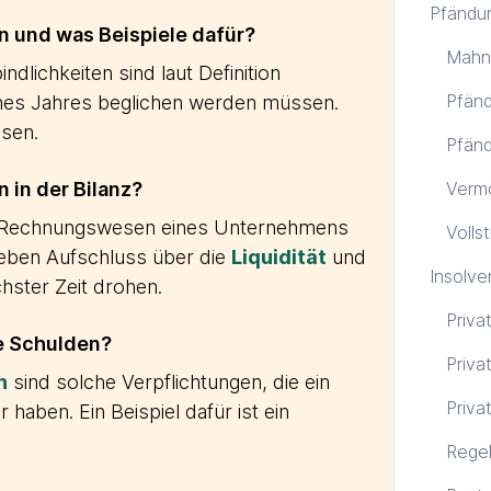
Pfändu
n und was Beispiele dafür?
Mahn
ndlichkeiten sind laut Definition
Pfänd
eines Jahres beglichen werden müssen.
sen.
Pfänd
 in der Bilanz?
Verm
im Rechnungswesen eines Unternehmens
Volls
geben Aufschluss über die
Liquidität
und
Insolve
chster Zeit drohen.
Priva
e Schulden?
Priva
n
sind solche Verpflichtungen, die ein
Priva
haben. Ein Beispiel dafür ist ein
Regel