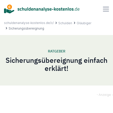
Inhalt
springen
schuldenanalyse-kostenlos.de/c/
Schulden
Gläubiger
Sicherungsübereignung
Über uns
RATGEBER
Sicherungsübereignung einfach
Ablauf
erklärt!
FAQ
Ratgeber
Kontakt