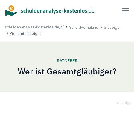
Inhalt
springen
schuldenanalyse-kostenlos.de/c/
Schuldverhältnis
Gläubiger
Gesamtgläubiger
Über uns
RATGEBER
Wer ist Gesamtgläubiger?
Ablauf
FAQ
Ratgeber
Kontakt