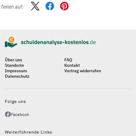
Teilen auf:
Sidebar
Suche
Über uns
FAQ
Standorte
Kontakt
Impressum
Vertrag widerrufen
Datenschutz
Auf
einen
Blick
Folge uns
Facebook
Weiterführende Links