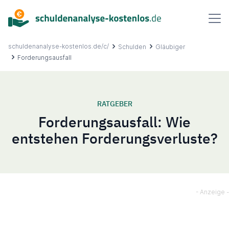
Inhalt
springen
schuldenanalyse-kostenlos.de/c/
Schulden
Gläubiger
Forderungsausfall
Über uns
RATGEBER
Forderungsausfall: Wie
Ablauf
entstehen Forderungsverluste?
FAQ
Ratgeber
Kontakt