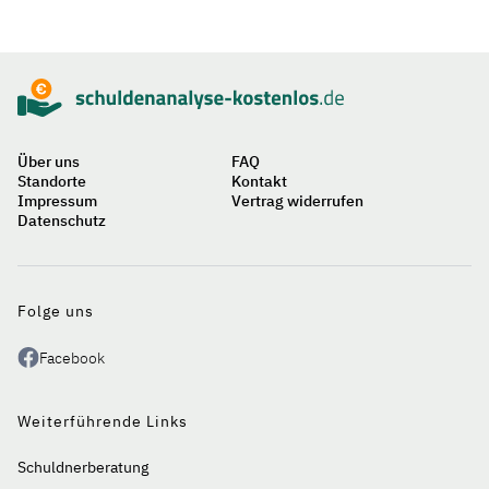
Sidebar
Suche
Über uns
FAQ
Standorte
Kontakt
Impressum
Vertrag widerrufen
Datenschutz
Auf
einen
Blick
Folge uns
Facebook
Weiterführende Links
Schuldnerberatung