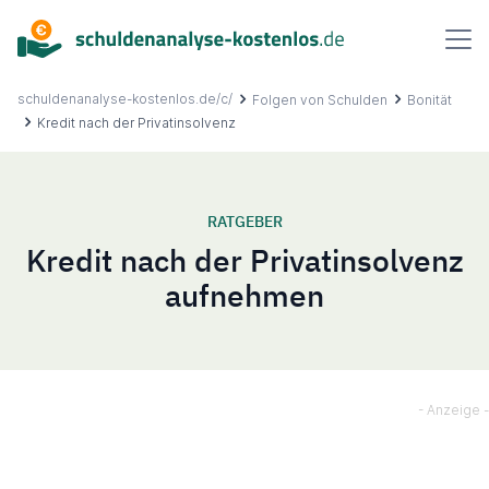
Inhalt
springen
schuldenanalyse-kostenlos.de/c/
Folgen von Schulden
Bonität
Kredit nach der Privatinsolvenz
Über uns
RATGEBER
Kredit nach der Privatinsolvenz
Ablauf
aufnehmen
FAQ
Ratgeber
Kontakt