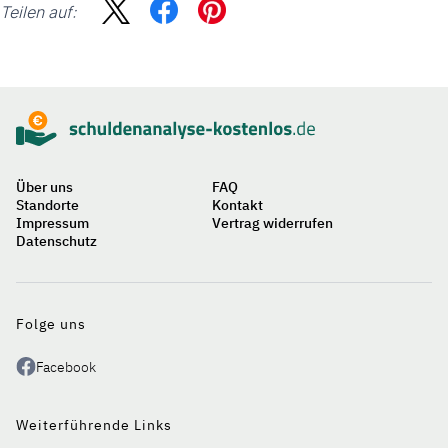
Teilen auf:
Sidebar
Suche
Über uns
FAQ
Standorte
Kontakt
Impressum
Vertrag widerrufen
Datenschutz
Auf
einen
Blick
Folge uns
Facebook
Weiterführende Links