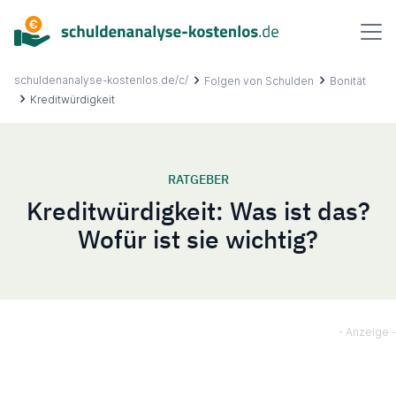
Inhalt
springen
schuldenanalyse-kostenlos.de/c/
Folgen von Schulden
Bonität
Kreditwürdigkeit
Über uns
RATGEBER
Kreditwürdigkeit: Was ist das?
Ablauf
Wofür ist sie wichtig?
FAQ
Ratgeber
Kontakt