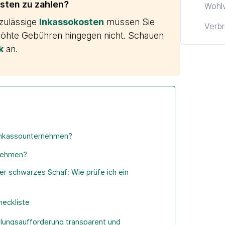
osten zu zahlen?
Wohl
 zulässige
Inkassokosten
müssen Sie
Verbr
höhte Gebühren hingegen nicht. Schauen
k
an.
 Inkassounternehmen?
nehmen?
r schwarzes Schaf: Wie prüfe ich ein
heckliste
hlungsaufforderung transparent und