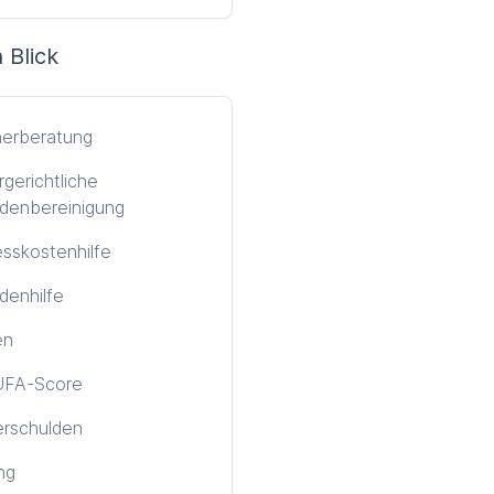
 Blick
nerberatung
gerichtliche
denbereinigung
sskostenhilfe
denhilfe
en
FA-Score
erschulden
ng