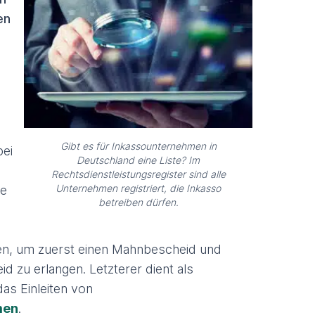
en
Gibt es für Inkassounternehmen in
bei
Deutschland eine Liste? Im
Rechtsdienstleistungsregister sind alle
Unternehmen registriert, die Inkasso
ie
betreiben dürfen.
ten, um zuerst einen Mahnbescheid und
d zu erlangen. Letzterer dient als
das Einleiten von
men
.