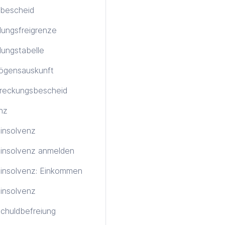
bescheid
ungsfreigrenze
ungstabelle
ögensauskunft
treckungsbescheid
nz
tinsolvenz
tinsolvenz anmelden
tinsolvenz: Einkommen
insolvenz
chuldbefreiung