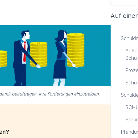
Auf einen
Schuld
Außer
Schul
Proze
Schul
amit beauftragen, ihre Forderungen einzutreiben.
Schuld
SCHU
Steu
men?
Pfändu