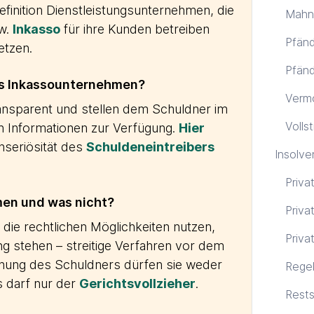
finition Dienstleistungsunternehmen, die
Mahn
w.
Inkasso
für ihre Kunden betreiben
Pfänd
etzen.
Pfänd
es Inkassounternehmen?
Verm
transparent und stellen dem Schuldner im
Volls
n Informationen zur Verfügung.
Hier
Unseriösität des
Schuldeneintreibers
Insolve
Priva
en und was nicht?
Priva
ie rechtlichen Möglichkeiten nutzen,
Priva
g stehen – streitige Verfahren vor dem
ung des Schuldners dürfen sie weder
Regel
 darf nur der
Gerichtsvollzieher
.
Rests