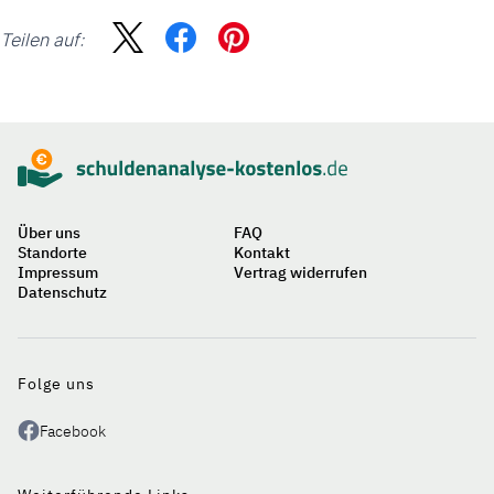
Teilen auf:
Sidebar
Suche
Über uns
FAQ
Standorte
Kontakt
Impressum
Vertrag widerrufen
Datenschutz
Auf
einen
Blick
Folge uns
Facebook