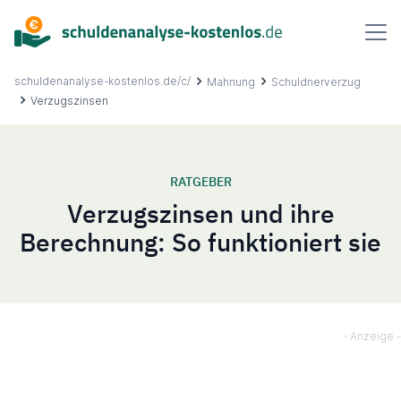
Inhalt
springen
schuldenanalyse-kostenlos.de/c/
Mahnung
Schuldnerverzug
Verzugszinsen
Über uns
RATGEBER
Verzugszinsen und ihre
Ablauf
Berechnung: So funktioniert sie
FAQ
Ratgeber
Kontakt