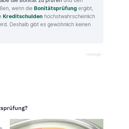
gabe die Bonität zu prüfen
und den
eßen, wenn die
Bonitätsprüfung
ergibt,
ne
Kreditschulden
höchstwahrscheinlich
rd. Deshalb gibt es gewöhnlich keinen
itsprüfung?
n