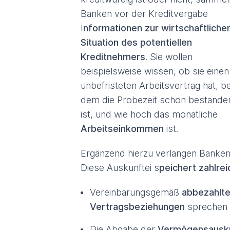
Banken vor der Kreditvergabe
I
nformationen zur wirtschaftliche
Situation des potentiellen
Kreditnehmers
. Sie wollen
beispielsweise wissen, ob sie einen
unbefristeten Arbeitsvertrag hat, be
dem die Probezeit schon bestande
ist, und wie hoch das monatliche
Arbeitseinkommen
ist.
Ergänzend hierzu verlangen Banken
Diese Auskunftei s
peichert zahlrei
Vereinbarungsgemäß
abbezahlte
Vertragsbeziehungen
sprechen f
Die Abgabe der
Vermögensausk