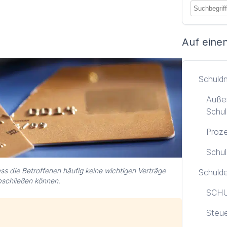
Auf einen
Schuld
Außer
Schul
Proze
Schul
ass die Betroffenen häufig keine wichtigen Verträge
Schuld
schließen können.
SCHU
Steu