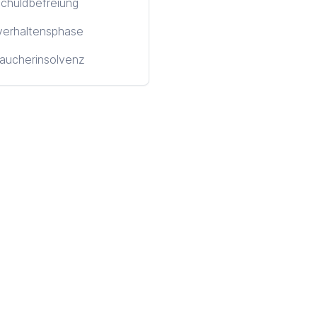
chuldbefreiung
verhaltensphase
aucherinsolvenz