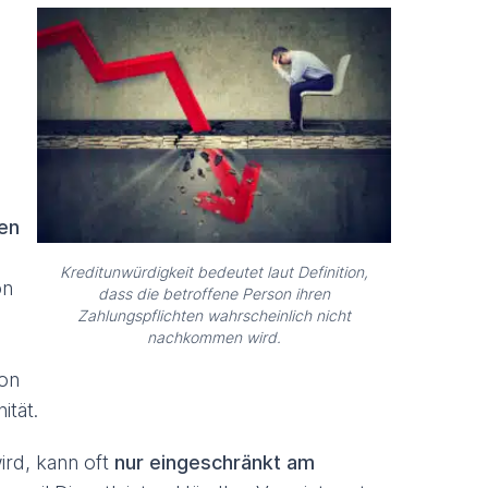
ten
Kreditunwürdigkeit bedeutet laut Definition,
on
dass die betroffene Person ihren
Zahlungspflichten wahrscheinlich nicht
nachkommen wird.
on
ität.
ird, kann oft
nur eingeschränkt am