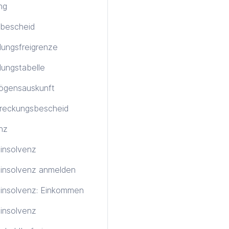
ng
bescheid
ungsfreigrenze
ungstabelle
ögensauskunft
treckungsbescheid
nz
tinsolvenz
tinsolvenz anmelden
tinsolvenz: Einkommen
insolvenz