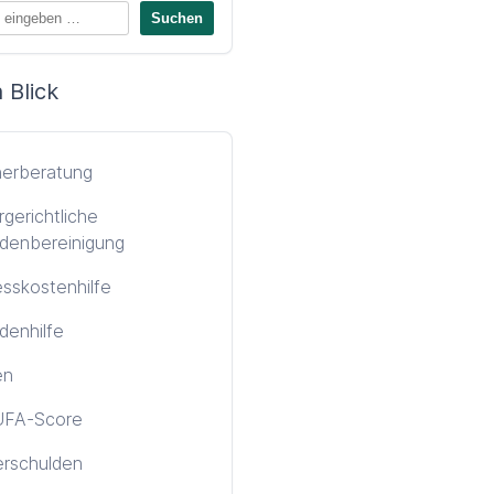
 Blick
nerberatung
gerichtliche
denbereinigung
sskostenhilfe
denhilfe
en
FA-Score
erschulden