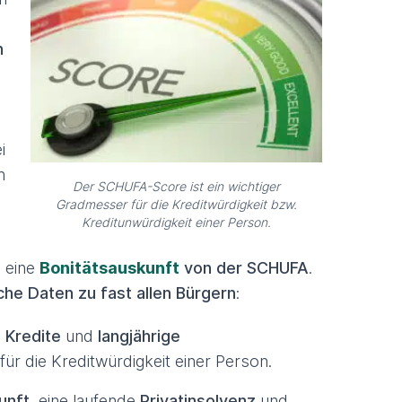
n
i
n
Der SCHUFA-Score ist ein wichtiger
Gradmesser für die Kreditwürdigkeit bzw.
Kreditunwürdigkeit einer Person.
 eine
Bonitätsauskunft
von der SCHUFA
.
che Daten zu fast allen Bürgern
:
 Kredite
und
langjährige
ür die Kreditwürdigkeit einer Person.
unft
, eine laufende
Privatinsolvenz
und