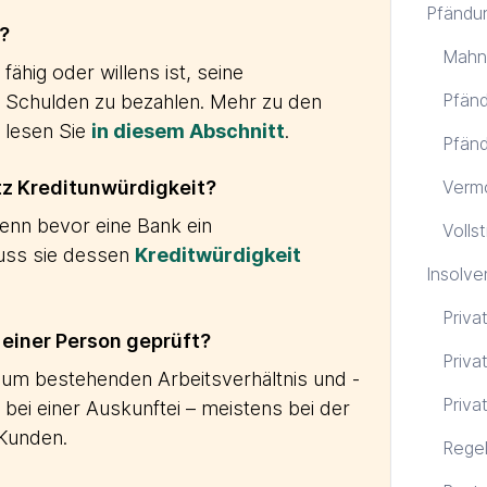
Pfändu
?
Mahn
 fähig oder willens ist, seine
Pfänd
nd Schulden zu bezahlen. Mehr zu den
lesen Sie
in diesem Abschnitt
.
Pfänd
tz Kreditunwürdigkeit?
Verm
Denn bevor eine Bank ein
Volls
uss sie dessen
Kreditwürdigkeit
Insolve
Priva
 einer Person geprüft?
Priva
zum bestehenden Arbeitsverhältnis und -
Priva
ei einer Auskunftei – meistens bei der
 Kunden.
Regel