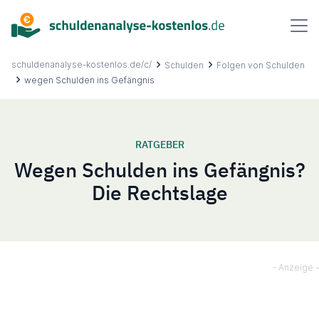
Inhalt
springen
schuldenanalyse-kostenlos.de/c/
Schulden
Folgen von Schulden
wegen Schulden ins Gefängnis
Über uns
RATGEBER
Wegen Schulden ins Gefängnis?
Ablauf
Die Rechtslage
FAQ
Ratgeber
Kontakt