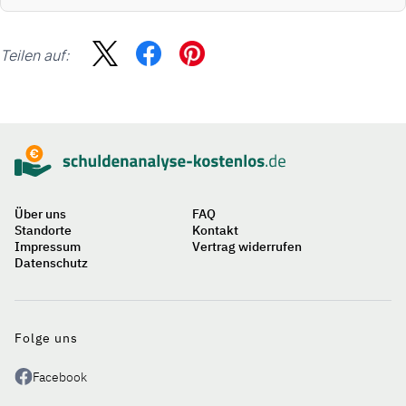
Teilen auf:
Sidebar
Suche
Über uns
FAQ
Standorte
Kontakt
Impressum
Vertrag widerrufen
Datenschutz
Auf
einen
Blick
Folge uns
Facebook