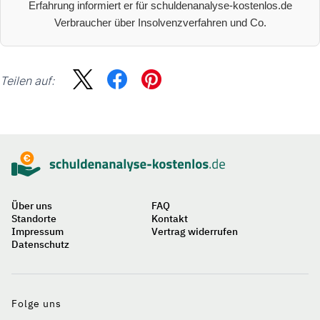
Erfahrung informiert er für schuldenanalyse-kostenlos.de
Verbraucher über Insolvenzverfahren und Co.
Teilen auf:
Sidebar
Suche
Über uns
FAQ
Standorte
Kontakt
Impressum
Vertrag widerrufen
Datenschutz
Auf
einen
Blick
Folge uns