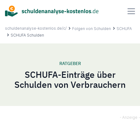
Inhalt
springen
schuldenanalyse-kostenlos.de/c/
Folgen von Schulden
SCHUFA
SCHUFA Schulden
Über uns
RATGEBER
SCHUFA-Einträge über
Ablauf
Schulden von Verbrauchern
FAQ
Ratgeber
Kontakt