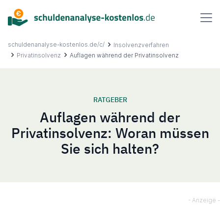
Inhalt
springen
schuldenanalyse-kostenlos.de/c/
Insolvenzverfahren
Privatinsolvenz
Auflagen während der Privatinsolvenz
Über uns
RATGEBER
Auflagen während der
Ablauf
Privatinsolvenz: Woran müssen
Sie sich halten?
FAQ
Ratgeber
Kontakt