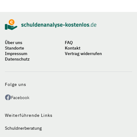
Sidebar
Suche
Über uns
FAQ
Standorte
Kontakt
Impressum
Vertrag widerrufen
Datenschutz
Auf
einen
Blick
Folge uns
Facebook
Weiterführende Links
Schuldnerberatung